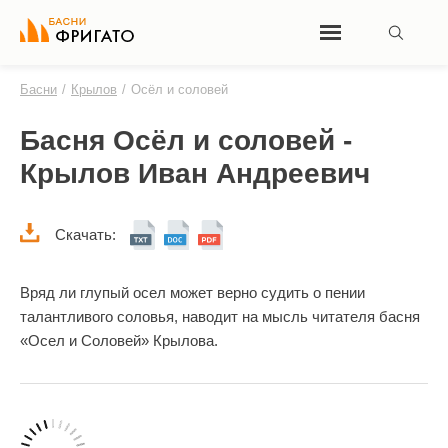
Басни
/
Крылов
/
Осёл и соловей
Басня Осёл и соловей -
Крылов Иван Андреевич
Скачать:
Вряд ли глупый осел может верно судить о пении
талантливого соловья, наводит на мысль читателя басня
«Осел и Соловей» Крылова.