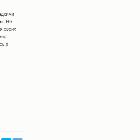
ладкими
цы. Не
я своих
жно
 сыр