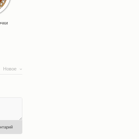
очки
Новое
нтарий