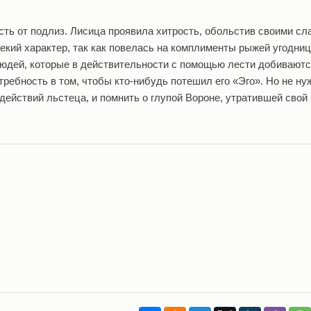
есть от подлиз. Лисица проявила хитрость, обольстив своими с
екий характер, так как повелась на комплименты рыжей угодни
людей, которые в действительности с помощью лести добиваютс
требность в том, чтобы кто-нибудь потешил его «Эго». Но не ну
 действий льстеца, и помнить о глупой Вороне, утратившей свой