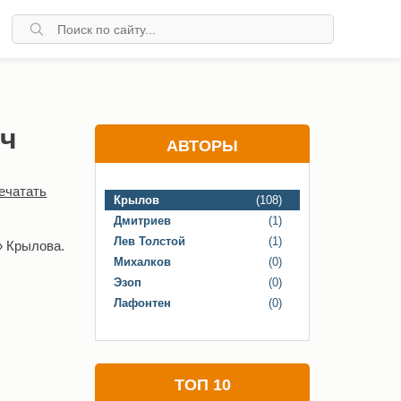
ич
АВТОРЫ
ечатать
Крылов
(108)
Дмитриев
(1)
Лев Толстой
(1)
» Крылова.
Михалков
(0)
Эзоп
(0)
Лафонтен
(0)
ТОП 10