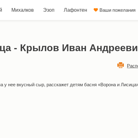
й
Михалков
Эзоп
Лафонтен
Ваши пожелания
ца - Крылов Иван Андреев
Расп
ла у нее вкусный сыр, расскажет детям басня «Ворона и Лисица