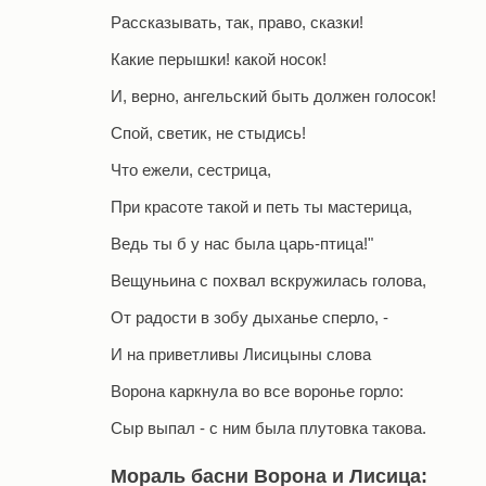
Рассказывать, так, право, сказки!
Какие перышки! какой носок!
И, верно, ангельский быть должен голосок!
Спой, светик, не стыдись!
Что ежели, сестрица,
При красоте такой и петь ты мастерица,
Ведь ты б у нас была царь-птица!"
Вещуньина с похвал вскружилась голова,
От радости в зобу дыханье сперло, -
И на приветливы Лисицыны слова
Ворона каркнула во все воронье горло:
Сыр выпал - с ним была плутовка такова.
Мораль басни Ворона и Лисица: