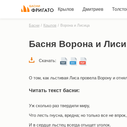
Крылов
Дмитриев
Толсто
Басни
/
Крылов
/
Ворона и Лисица
Басня Ворона и Лиси
Скачать:
О том, как льстивая Лиса провела Ворону и отня
Читать текст басни:
Уж сколько раз твердили миру,
Что лесть гнусна, вредна; но только все не впрок,
И в сердце льстец всегда отыщет уголок.