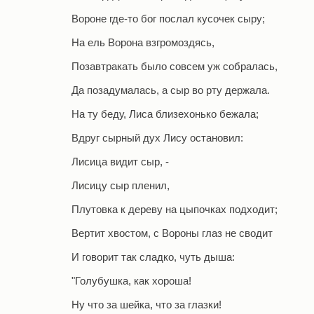
Вороне где-то бог послал кусочек сыру;
На ель Ворона взгромоздясь,
Позавтракать было совсем уж собралась,
Да позадумалась, а сыр во рту держала.
На ту беду, Лиса близехонько бежала;
Вдруг сырный дух Лису остановил:
Лисица видит сыр, -
Лисицу сыр пленил,
Плутовка к дереву на цыпочках подходит;
Вертит хвостом, с Вороны глаз не сводит
И говорит так сладко, чуть дыша:
"Голубушка, как хороша!
Ну что за шейка, что за глазки!