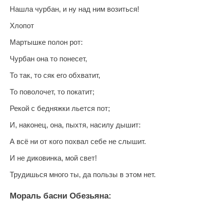
Нашла чурбан, и ну над ним возиться!
Хлопот
Мартышке полон рот:
Чурбан она то понесет,
То так, то сяк его обхватит,
То поволочет, то покатит;
Рекой с бедняжки льется пот;
И, наконец, она, пыхтя, насилу дышит:
А всё ни от кого похвал себе не слышит.
И не диковинка, мой свет!
Трудишься много ты, да пользы в этом нет.
Мораль басни Обезьяна: