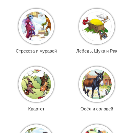
Стрекоза и муравей
Лебедь, Щука и Рак
Квартет
Осёл и соловей