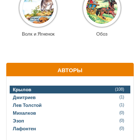
Волк и Ягненок
Обоз
АВТОРЫ
Крылов
(108)
Дмитриев
(1)
Лев Толстой
(1)
Михалков
(0)
Эзоп
(0)
Лафонтен
(0)