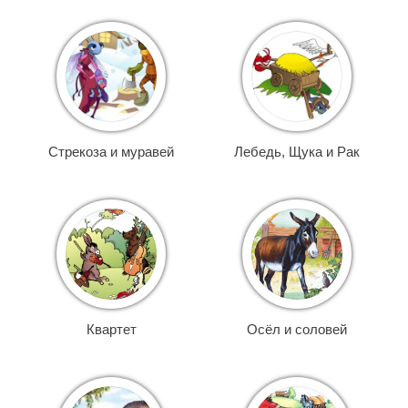
Стрекоза и муравей
Лебедь, Щука и Рак
Квартет
Осёл и соловей