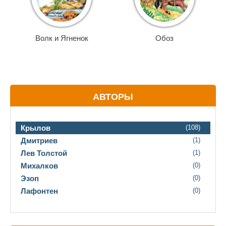
Волк и Ягненок
Обоз
АВТОРЫ
Крылов
(108)
Дмитриев
(1)
Лев Толстой
(1)
Михалков
(0)
Эзоп
(0)
Лафонтен
(0)