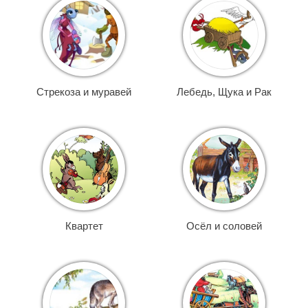
Стрекоза и муравей
Лебедь, Щука и Рак
Квартет
Осёл и соловей