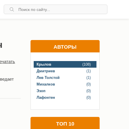
ч
АВТОРЫ
ечатать
Крылов
(108)
Дмитриев
(1)
Лев Толстой
(1)
оведает
Михалков
(0)
Эзоп
(0)
Лафонтен
(0)
ТОП 10