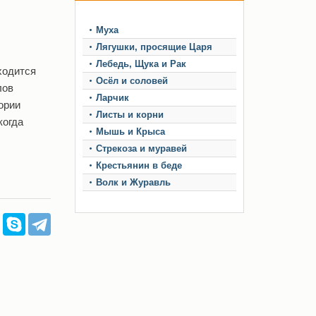
Муха
Лягушки, просящие Царя
Лебедь, Щука и Рак
ходится
Осёл и соловей
лов
Ларчик
ории
Листы и корни
когда
Мышь и Крыса
Стрекоза и муравей
Крестьянин в беде
Волк и Журавль