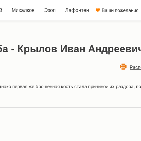
й
Михалков
Эзоп
Лафонтен
Ваши пожелания
ба - Крылов Иван Андрееви
Расп
днако первая же брошенная кость стала причиной их раздора, п