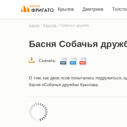
Крылов
Дмитриев
Толсто
Басни
/
Крылов
/
Собачья дружба
Басня Собачья друж
Скачать:
О том, как двое псов попытались подружиться, о
басня «Собачья дружба» Крылова.