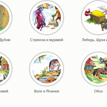
 Дубом
Стрекоза и муравей
Лебедь, Щука 
ловей
Волк и Ягненок
Обоз