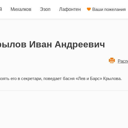
й
Михалков
Эзоп
Лафонтен
Ваши пожелания
Крылов Иван Андреевич
Расп
зять его в секретари, поведает басня «Лев и Барс» Крылова.