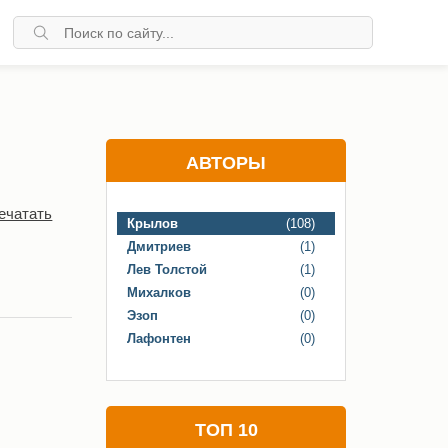
АВТОРЫ
ечатать
Крылов
(108)
Дмитриев
(1)
Лев Толстой
(1)
Михалков
(0)
Эзоп
(0)
Лафонтен
(0)
ТОП 10