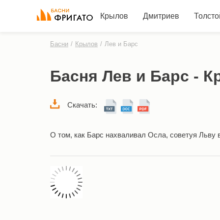
Крылов
Дмитриев
Толсто
Басни
/
Крылов
/
Лев и Барс
Басня Лев и Барс - 
Скачать:
О том, как Барс нахваливал Осла, советуя Льву в