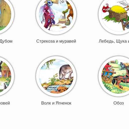
 Дубом
Стрекоза и муравей
Лебедь, Щука 
ловей
Волк и Ягненок
Обоз