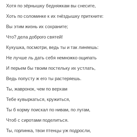
Хотя по зёрнышку бедняжкам вы снесите,
Хоть по соломинке к их гнёздышку приткните:
Вы этим жизнь их сохраните;
Чтo? дела доброго святей!
Кукушка, посмотри, ведь ты и так линяешь:
Не лучше ль дать себя немножко ощипать
И перьем бы твоим постельку их устлать,
Ведь попусту ж его ты растеряешь.
Ты, жавронок, чем по верхам
Тебе кувыркаться, кружиться,
Ты б корму поискал по нивам, по лугам,
Чтоб с сиротами поделиться.
Ты, горлинка, твои птенцы уж подросли,