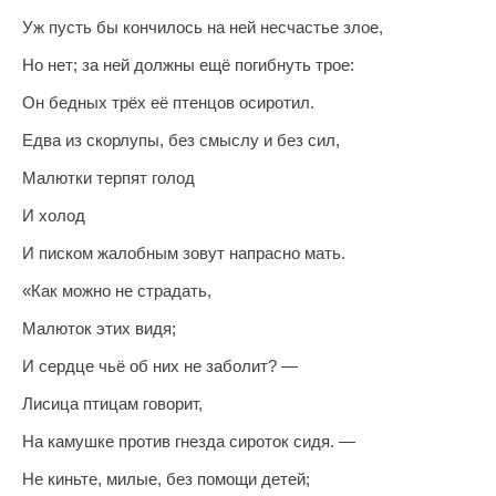
Уж пусть бы кончилось на ней несчастье злое,
Но нет; за ней должны ещё погибнуть трое:
Он бедных трёх её птенцов осиротил.
Едва из скорлупы, без смыслу и без сил,
Малютки терпят голод
И холод
И писком жалобным зовут напрасно мать.
«Как можно не страдать,
Малюток этих видя;
И сердце чьё об них не заболит? —
Лисица птицам говорит,
На камушке против гнезда сироток сидя. —
Не киньте, милые, без помощи детей;