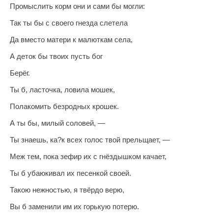
Промыслить корм они и сами бы могли:
Так ты бы с своего гнезда слетела
Да вместо матери к малюткам села,
А деток бы твоих пусть бог
Берёг.
Ты б, ласточка, ловила мошек,
Полакомить безродных крошек.
А ты бы, милый соловей, —
Ты знаешь, ка?к всех голос твой прельщает, —
Меж тем, пока зефир их с гнёздышком качает,
Ты б убаюкивал их песенкой своей.
Такою нежностью, я твёрдо верю,
Вы б заменили им их горькую потерю.