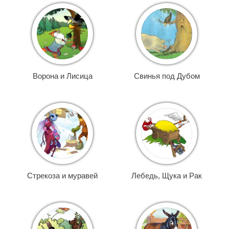
Ворона и Лисица
Свинья под Дубом
Стрекоза и муравей
Лебедь, Щука и Рак